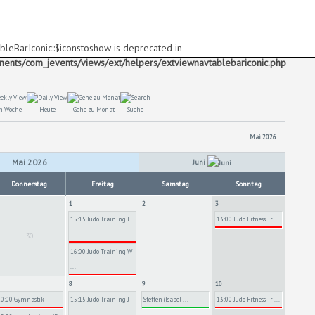
bleBarIconic::$iconstoshow is deprecated in
ts/com_jevents/views/ext/helpers/extviewnavtablebariconic.php
h Woche
Heute
Gehe zu Monat
Suche
Mai 2026
Mai 2026
Juni
Donnerstag
Freitag
Samstag
Sonntag
1
2
3
15:15 Judo Training J
13:00 Judo Fitness Tr ...
...
30
16:00 Judo Training W
...
8
9
10
10:00 Gymnastik
15:15 Judo Training J
Steffen (Isabel ...
13:00 Judo Fitness Tr ...
...