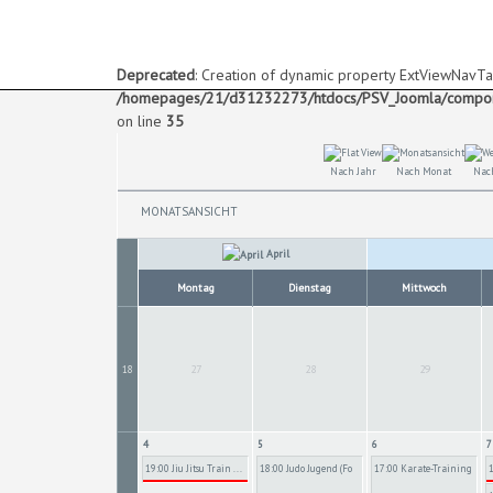
Deprecated
: Creation of dynamic property ExtViewNavTa
/homepages/21/d31232273/htdocs/PSV_Joomla/componen
on line
35
Nach Jahr
Nach Monat
Nac
MONATSANSICHT
April
Montag
Dienstag
Mittwoch
27
28
29
18
4
5
6
7
19:00 Jiu Jitsu Train ...
18:00 Judo Jugend (Fo
17:00 Karate-Training
...
...