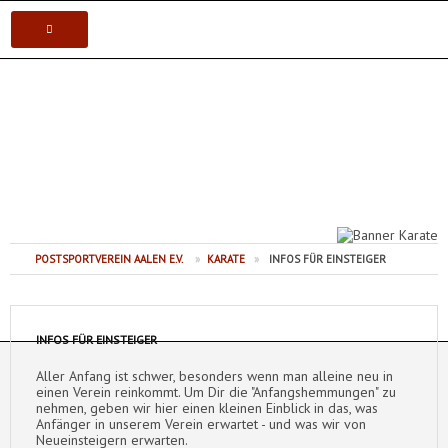
VEREIN
Postsportverein Aalen e.V.
KARATE
JUDO
VOLLEYBALL
POSTSPORTVEREIN AALEN E.V.
»
KARATE
»
INFOS FÜR EINSTEIGER
TISCHTENNIS
INFOS FÜR EINSTEIGER
Aller Anfang ist schwer, besonders wenn man alleine neu in
einen Verein reinkommt. Um Dir die "Anfangshemmungen" zu
nehmen, geben wir hier einen kleinen Einblick in das, was
Anfänger in unserem Verein erwartet - und was wir von
Neueinsteigern erwarten.