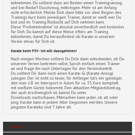
teilnehmen. Du solltest dazu am Besten einen Trainingsanzug,
und bei Bedarf Duschzeug, mitbringen. Mehr ist am Anfang
nicht erforderlich. Melde Dich dann bitte vor dem Beginn des
Trainings kurz beim jeweiligen Trainer, damit er weiß wer Du
bist und im Training Rücksicht auf Dich nehmen kann.
Diese "Probeteilnahme" ist absolut unverbindlich und kostenlos
für Dich. Du kannst auf diese Weise öfters am Training
teilnehmen, damit Du herausfindest ob Karate in unserem
Verein etwas für Dich ist.
Karate beim PSV - Ich will dazugehören!
Nach einigen Wochen solltest Du Dich dann entscheiden, ob Du
unserem Verein beitreten willst. Sprich einfach einen Trainer
an und frage ihn nach Unterlagen für den Vereinsbeitritt.
Du solltest Dir dann noch einen Karate-Gi (Karate-Anzug)
zulegen. Der ist nicht so teuer, für Anfänger tut's ein günstiger,
den man z.B. im Intersport in Aalen für ca. 35 Euro komplett
mit weißem Gürtel bekommt. Den aktuellen Mitgliedsbeitrag,
der auch erschwinglich ist, kannst Du unter
Downloads nachschauen. Mitmachen kann jeder, ob alt oder
jung. Karate kann in jedem Alter begonnen werden. Unsere
jüngsten Karateka sind 7 Jahre alt.
KARATE