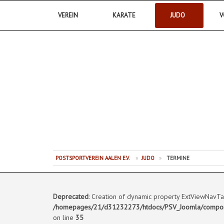
VEREIN
KARATE
JUDO
V
Postsportverein Aalen e.V.
POSTSPORTVEREIN AALEN E.V.
»
JUDO
»
TERMINE
Deprecated
: Creation of dynamic property ExtViewNavTa
/homepages/21/d31232273/htdocs/PSV_Joomla/componen
on line
35