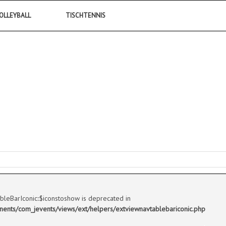
OLLEYBALL
TISCHTENNIS
bleBarIconic::$iconstoshow is deprecated in
ts/com_jevents/views/ext/helpers/extviewnavtablebariconic.php