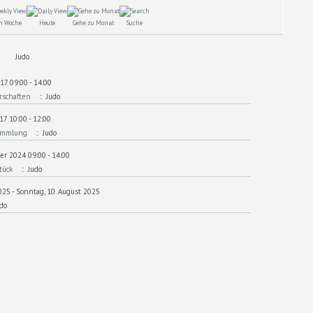
h Woche
Heute
Gehe zu Monat
Suche
Judo
17 09:00 - 14:00
rschaften
:: Judo
17 10:00 - 12:00
sammlung
:: Judo
r 2024 09:00 - 14:00
tück
:: Judo
2025 - Sonntag, 10. August 2025
do