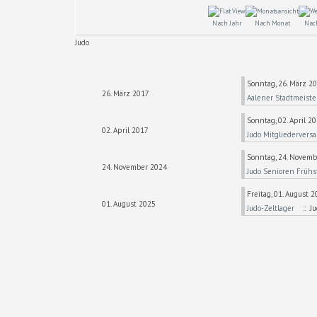
Nach Jahr
Nach Monat
Nac
Judo
Sonntag, 26. März 20
26. März 2017
Aalener Stadtmeiste
Sonntag, 02. April 20
02. April 2017
Judo Mitgliederver
Sonntag, 24. Novembe
24. November 2024
Judo Senioren Frühs
Freitag, 01. August 
01. August 2025
Judo-Zeltlager
:: Ju